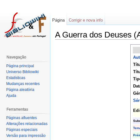
Página
Corrigir e nova info
A Guerra dos Deuses (
Navegação
Aut
Tít
Página principal
Tít
Universo Bibliowiki
Estatísticas
Tip
Mudanças recentes
Dat
Página aleatória
Gé
Ajuda
Sér
Ferramentas
Edi
Páginas afluentes
Sub
Alterações relacionadas
Tem
Páginas especiais
Pré
Versão para impressão