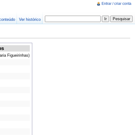
Entrar / criar conta
conteúdo
Ver histórico
os
raria Figueirinhas)