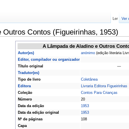
Ler
Ver 
 Outros Contos (Figueirinhas, 1953)
A Lâmpada de Aladino e Outros Cont
Autor(es)
anónimo
(edição literária Liv
Editor, compilador ou organizador
Título original
—
Tradutor(es)
Tipo de livro
Coletânea
Editora
Livraria Editora Figueirinhas
Coleção
Contos Para Crianças
Número
20
Data da edição
1953
Data da edição original
1953
Nº de páginas
108
Capa