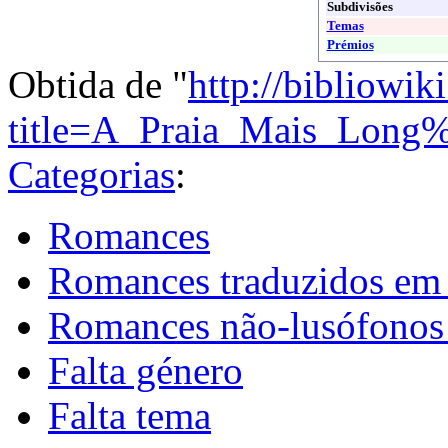
Subdivisões
Temas
Prémios
Obtida de "
http://bibliowik
title=A_Praia_Mais_Lon
Categorias
:
Romances
Romances traduzidos em
Romances não-lusófonos
Falta género
Falta tema