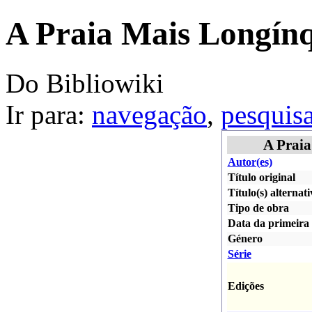
A Praia Mais Longín
Do Bibliowiki
Ir para:
navegação
,
pesquis
A Prai
Autor(es)
Título original
Título(s) alternati
Tipo de obra
Data da primeira 
Género
Série
Edições