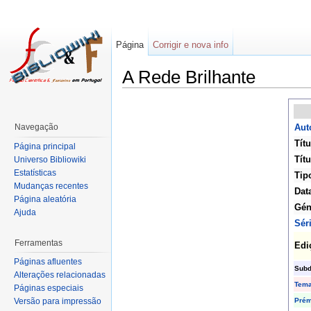
Página
Corrigir e nova info
A Rede Brilhante
Navegação
Aut
Títu
Página principal
Títu
Universo Bibliowiki
Estatísticas
Tip
Mudanças recentes
Dat
Página aleatória
Gén
Ajuda
Sér
Ferramentas
Edi
Páginas afluentes
Subd
Alterações relacionadas
Tem
Páginas especiais
Prém
Versão para impressão