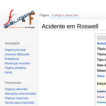
Página
Corrigir e nova info
Acidente em Roswell
Navegação
Autor(
Título
Página principal
Título
Universo Bibliowiki
Estatísticas
Tipo 
Mudanças recentes
Data 
Página aleatória
Géner
Ajuda
Série
Ferramentas
Ediçõ
Páginas afluentes
Subdiv
Alterações relacionadas
Temas
Páginas especiais
Prémio
Versão para impressão