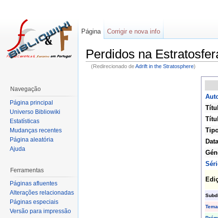
Página
Corrigir e nova info
Perdidos na Estratosfer
(Redirecionado de
Adrift in the Stratosphere
)
Navegação
Auto
Página principal
Títu
Universo Bibliowiki
Títu
Estatísticas
Tip
Mudanças recentes
Página aleatória
Data
Ajuda
Gén
Séri
Ferramentas
Edi
Páginas afluentes
Alterações relacionadas
Subd
Páginas especiais
Tema
Versão para impressão
Prém