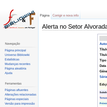
Página
Corrigir e nova info
Alerta no Setor Alvorad
Navegação
Autor
Títul
Página principal
Títul
Universo Bibliowiki
Estatísticas
Tipo
Mudanças recentes
Data
Página aleatória
Géne
Ajuda
Séri
Ferramentas
Ediç
Páginas afluentes
Subdi
Alterações relacionadas
Tema
Páginas especiais
Prémi
Versão para impressão