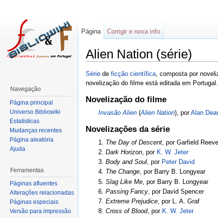
Página
Corrigir e nova info
Alien Nation (série)
Série
de
ficção científica
, composta por novel
novelização do filme está editada em Portugal.
Navegação
Novelização do filme
Página principal
Universo Bibliowiki
Invasão Alien
(
Alien Nation
), por
Alan Dea
Estatísticas
Novelizações da série
Mudanças recentes
Página aleatória
1.
The Day of Descent
, por Garfield Ree
Ajuda
2.
Dark Horizon
, por
K. W. Jeter
3.
Body and Soul
, por
Peter David
Ferramentas
4.
The Change
, por Barry B. Longyear
5.
Slag Like Me
, por Barry B. Longyear
Páginas afluentes
6.
Passing Fancy
, por David Spencer
Alterações relacionadas
7.
Extreme Prejudice
, por L. A. Graf
Páginas especiais
8.
Cross of Blood
, por
K. W. Jeter
Versão para impressão