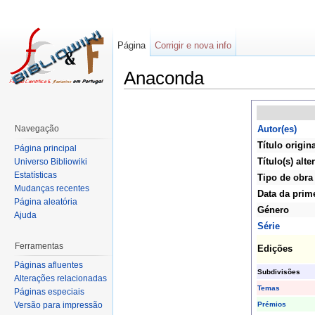
Página
Corrigir e nova info
Anaconda
Navegação
Autor(es)
Título origin
Página principal
Título(s) alte
Universo Bibliowiki
Estatísticas
Tipo de obra
Mudanças recentes
Data da prim
Página aleatória
Género
Ajuda
Série
Ferramentas
Edições
Páginas afluentes
Subdivisões
Alterações relacionadas
Temas
Páginas especiais
Prémios
Versão para impressão