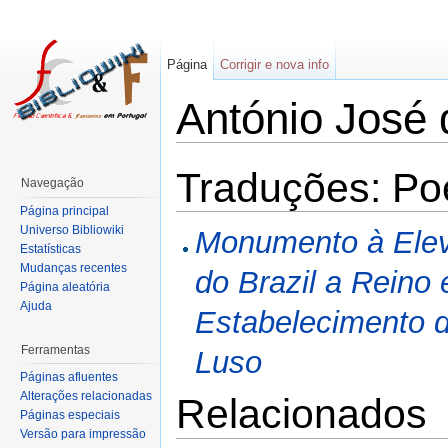
Página
Corrigir e nova info
António José 
Traduções: Po
Navegação
Página principal
Universo Bibliowiki
Monumento à Elev
Estatísticas
Mudanças recentes
do Brazil a Reino 
Página aleatória
Ajuda
Estabelecimento d
Ferramentas
Luso
Páginas afluentes
Alterações relacionadas
Relacionados
Páginas especiais
Versão para impressão