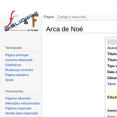
Página
Corrigir e nova info
Arca de Noé
Navegação
Autor
Título
Página principal
Título
Universo Bibliowiki
Estatísticas
Tipo 
Mudanças recentes
Data 
Página aleatória
Géne
Ajuda
Série
Ferramentas
Ediçõ
Páginas afluentes
Alterações relacionadas
Páginas especiais
Subdiv
Versão para impressão
Temas