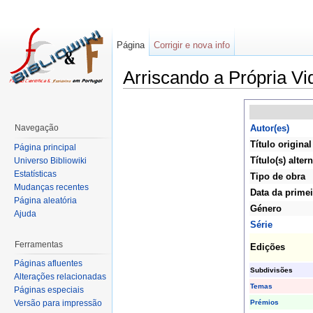
Página
Corrigir e nova info
Arriscando a Própria Vi
Navegação
Autor(es)
Título original
Página principal
Título(s) altern
Universo Bibliowiki
Estatísticas
Tipo de obra
Mudanças recentes
Data da primei
Página aleatória
Género
Ajuda
Série
Ferramentas
Edições
Páginas afluentes
Subdivisões
Alterações relacionadas
Temas
Páginas especiais
Prémios
Versão para impressão