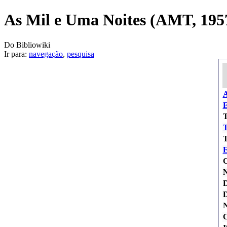
As Mil e Uma Noites (AMT, 1957
Do Bibliowiki
Ir para:
navegação
,
pesquisa
A
E
T
T
T
E
C
D
D
N