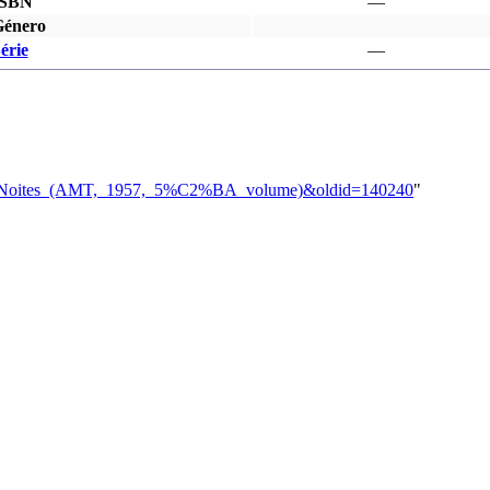
ISBN
—
énero
érie
—
_Uma_Noites_(AMT,_1957,_5%C2%BA_volume)&oldid=140240
"