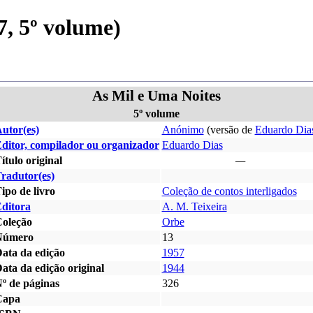
, 5º volume)
As Mil e Uma Noites
5º volume
utor(es)
Anónimo
(versão de
Eduardo Dia
ditor, compilador ou organizador
Eduardo Dias
ítulo original
—
radutor(es)
ipo de livro
Coleção de contos interligados
ditora
A. M. Teixeira
oleção
Orbe
Número
13
ata da edição
1957
ata da edição original
1944
º de páginas
326
Capa