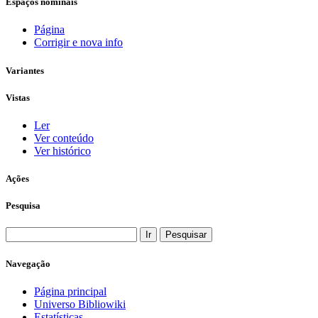
Espaços nominais
Página
Corrigir e nova info
Variantes
Vistas
Ler
Ver conteúdo
Ver histórico
Ações
Pesquisa
Navegação
Página principal
Universo Bibliowiki
Estatísticas