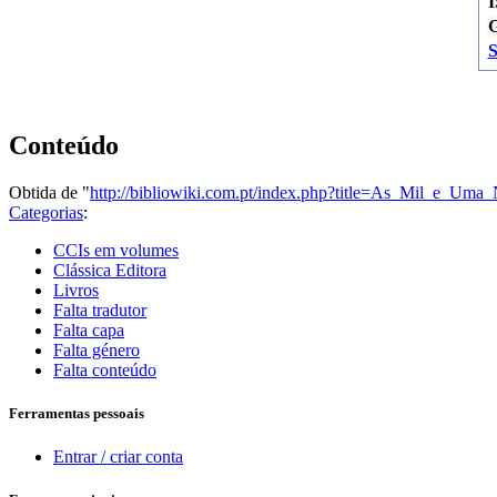
G
S
Conteúdo
Obtida de "
http://bibliowiki.com.pt/index.php?title=As_Mil_e
Categorias
:
CCIs em volumes
Clássica Editora
Livros
Falta tradutor
Falta capa
Falta género
Falta conteúdo
Ferramentas pessoais
Entrar / criar conta