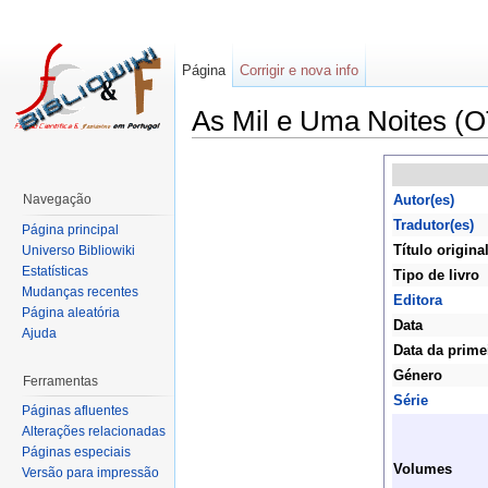
Página
Corrigir e nova info
As Mil e Uma Noites (O
Navegação
Autor(es)
Tradutor(es)
Página principal
Título origina
Universo Bibliowiki
Estatísticas
Tipo de livro
Mudanças recentes
Editora
Página aleatória
Data
Ajuda
Data da prime
Género
Ferramentas
Série
Páginas afluentes
Alterações relacionadas
Páginas especiais
Volumes
Versão para impressão