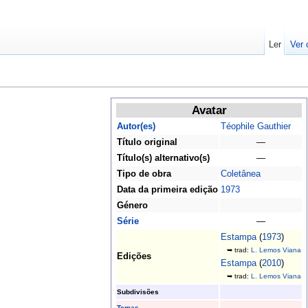
Ler
Ver 
Avatar
Autor(es)
Téophile Gauthier
Título original
—
Título(s) alternativo(s)
—
Tipo de obra
Coletânea
Data da primeira edição
1973
Género
Série
—
Estampa
(
1973
)
➥ trad:
L. Lemos Viana
Edições
Estampa
(
2010
)
➥ trad:
L. Lemos Viana
Subdivisões
Temas