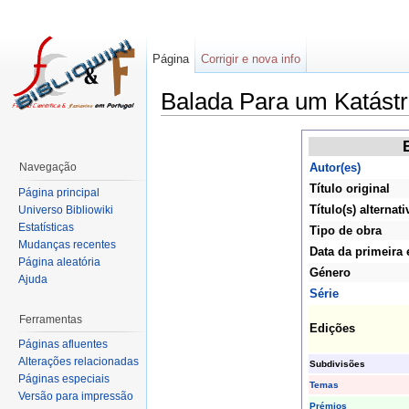
Página
Corrigir e nova info
Balada Para um Katástr
Navegação
Autor(es)
Título original
Página principal
Título(s) alternati
Universo Bibliowiki
Estatísticas
Tipo de obra
Mudanças recentes
Data da primeira 
Página aleatória
Género
Ajuda
Série
Ferramentas
Edições
Páginas afluentes
Alterações relacionadas
Subdivisões
Páginas especiais
Temas
Versão para impressão
Prémios