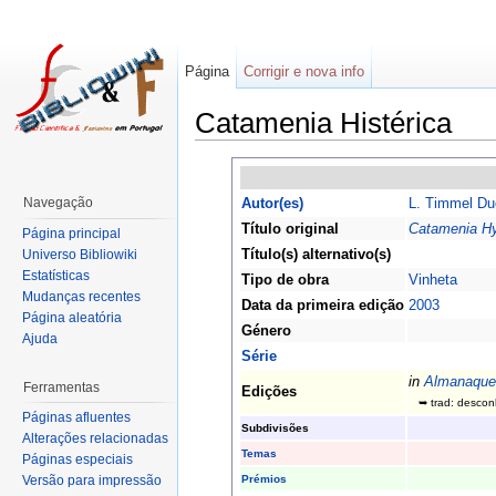
Página
Corrigir e nova info
Catamenia Histérica
Navegação
Autor(es)
L. Timmel D
Título original
Catamenia Hy
Página principal
Título(s) alternativo(s)
Universo Bibliowiki
Estatísticas
Tipo de obra
Vinheta
Mudanças recentes
Data da primeira edição
2003
Página aleatória
Género
Ajuda
Série
in
Almanaque 
Ferramentas
Edições
➥ trad: descon
Páginas afluentes
Subdivisões
Alterações relacionadas
Temas
Páginas especiais
Prémios
Versão para impressão