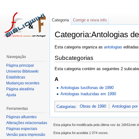
Categoria
Corrigir e nova info
Categoria:Antologias d
Esta categoria organiza as
antologias
editada
Navegação
Subcategorias
Página principal
Esta categoria contém as seguintes 2 subcateg
Universo Bibliowiki
Estatísticas
A
Mudanças recentes
Antologias lusófonas de 1990
Página aleatória
Antologias traduzidas em 1990
Ajuda
Categorias
:
Obras de 1990
Antologias por
Ferramentas
Páginas afluentes
Alterações relacionadas
Esta página foi modificada pela última vez às 16h51min 
Páginas especiais
Esta página foi acedida 1 074 vezes.
Versão para impressão