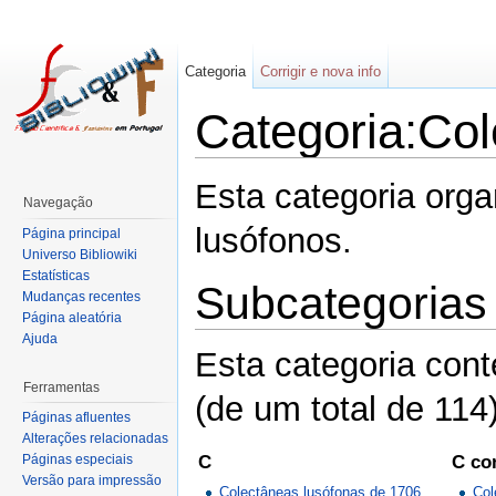
Categoria
Corrigir e nova info
Categoria:Col
Esta categoria org
Navegação
lusófonos.
Página principal
Universo Bibliowiki
Estatísticas
Subcategorias
Mudanças recentes
Página aleatória
Ajuda
Esta categoria con
Ferramentas
(de um total de 114)
Páginas afluentes
Alterações relacionadas
C
C co
Páginas especiais
Versão para impressão
Colectâneas lusófonas de 1706
Col