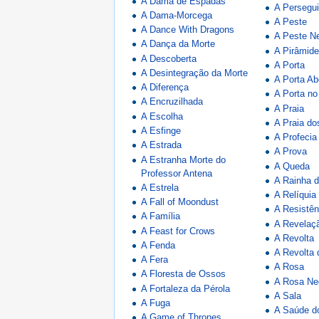
A Dama de Espadas
A Persegu
A Dama-Morcega
A Peste
A Dance With Dragons
A Peste N
A Dança da Morte
A Pirâmid
A Descoberta
A Porta
A Desintegração da Morte
A Porta Ab
A Diferença
A Porta no
A Encruzilhada
A Praia
A Escolha
A Praia d
A Esfinge
A Profecia
A Estrada
A Prova
A Estranha Morte do
A Queda
Professor Antena
A Rainha 
A Estrela
A Relíquia
A Fall of Moondust
A Resistên
A Família
A Revelaç
A Feast for Crows
A Revolta
A Fenda
A Revolta
A Fera
A Rosa
A Floresta de Ossos
A Rosa Ne
A Fortaleza da Pérola
A Sala
A Fuga
A Saúde d
A Game of Thrones