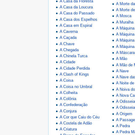
A Casa da Floresta
A Morte da
A Casa da Loucura
A Morte de 
A Casa do Passado
A Mosca
A Casa dos Espelhos
A Muralha
A Casa em Espiral
A Máquina
A Caverna
A Máquina
A Caçada
A Máquina
A Chave
A Máquina
A Chegada
A Máscara
A Chinela Turca
A Mão
A Cidade
A Mão de 
A Cidade Perdida
A Nave
A Clash of Kings
A Nave da
A Coisa
A Noite de
A Coisa no Umbral
A Noiva d
A Colheita
A Nova Cal
A Colônia
A Odissei
A Confederação
A Odissei
A Conjura
A Origem
A Cor que Caiu do Céu
A Passag
A Costela de Adão
A Pedra
A Criatura
A Pedra M