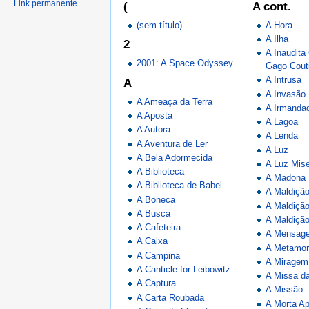
Link permanente
(
A cont.
(sem título)
A Hora
A Ilha
2
A Inaudita
2001: A Space Odyssey
Gago Cout
A Intrusa
A
A Invasão
A Ameaça da Terra
A Irmanda
A Aposta
A Lagoa
A Autora
A Lenda
A Aventura de Ler
A Luz
A Bela Adormecida
A Luz Mise
A Biblioteca
A Madona
A Biblioteca de Babel
A Maldiçã
A Boneca
A Maldiçã
A Busca
A Maldição
A Cafeteira
A Mensag
A Caixa
A Metamor
A Campina
A Miragem
A Canticle for Leibowitz
A Missa d
A Captura
A Missão
A Carta Roubada
A Morta A