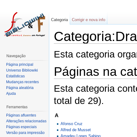
Categoria
Corrigir e nova info
Categoria:Dr
Esta categoria org
Navegação
Página principal
Páginas na ca
Universo Bibliowiki
Estatísticas
Mudanças recentes
Esta categoria con
Página aleatória
Ajuda
total de 29).
Ferramentas
A
Páginas afluentes
Alterações relacionadas
Afonso Cruz
Páginas especiais
Alfred de Musset
Versão para impressão
Amadeu Lopes Sabino