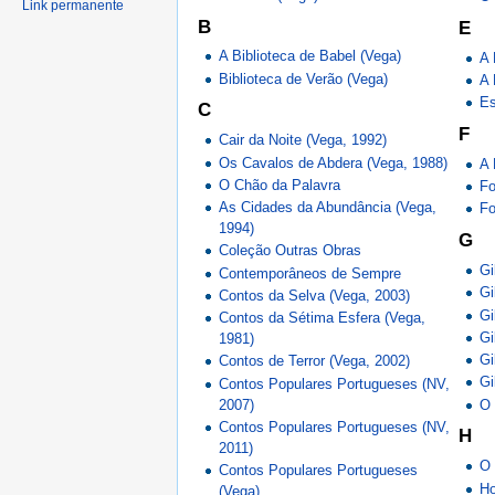
Link permanente
B
E
A Biblioteca de Babel (Vega)
A 
Biblioteca de Verão (Vega)
A 
Es
C
F
Cair da Noite (Vega, 1992)
Os Cavalos de Abdera (Vega, 1988)
A 
O Chão da Palavra
Fo
As Cidades da Abundância (Vega,
Fo
1994)
G
Coleção Outras Obras
Gi
Contemporâneos de Sempre
Gi
Contos da Selva (Vega, 2003)
Gi
Contos da Sétima Esfera (Vega,
Gi
1981)
Gi
Contos de Terror (Vega, 2002)
Gi
Contos Populares Portugueses (NV,
O 
2007)
Contos Populares Portugueses (NV,
H
2011)
O 
Contos Populares Portugueses
Ho
(Vega)