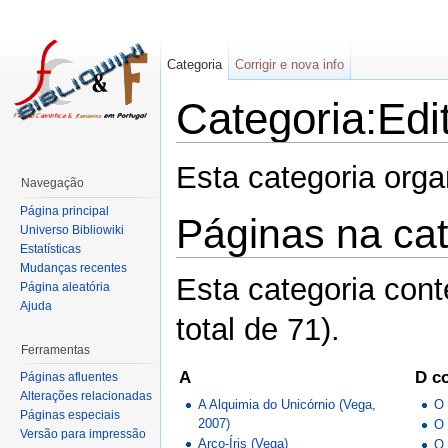
Categoria
Corrigir e nova info
Categoria:Edi
Esta categoria org
Navegação
Página principal
Páginas na cat
Universo Bibliowiki
Estatísticas
Mudanças recentes
Esta categoria con
Página aleatória
Ajuda
total de 71).
Ferramentas
A
D co
Páginas afluentes
Alterações relacionadas
A Alquimia do Unicórnio (Vega,
O 
Páginas especiais
2007)
O 
Versão para impressão
Arco-Íris (Vega)
O 