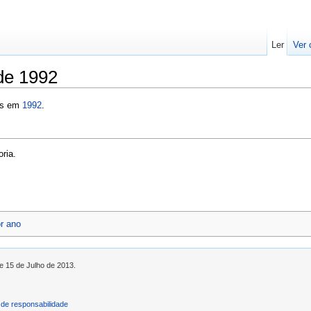
Ler
Ver 
 de 1992
os em
1992
.
ria.
or ano
de 15 de Julho de 2013.
de responsabilidade