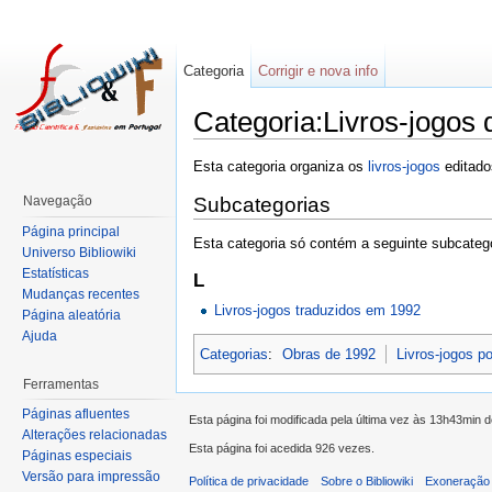
Categoria
Corrigir e nova info
Categoria:Livros-jogos
Esta categoria organiza os
livros-jogos
editad
Navegação
Subcategorias
Página principal
Esta categoria só contém a seguinte subcatego
Universo Bibliowiki
Estatísticas
L
Mudanças recentes
Livros-jogos traduzidos em 1992
Página aleatória
Ajuda
Categorias
:
Obras de 1992
Livros-jogos p
Ferramentas
Páginas afluentes
Esta página foi modificada pela última vez às 13h43min 
Alterações relacionadas
Esta página foi acedida 926 vezes.
Páginas especiais
Versão para impressão
Política de privacidade
Sobre o Bibliowiki
Exoneração 