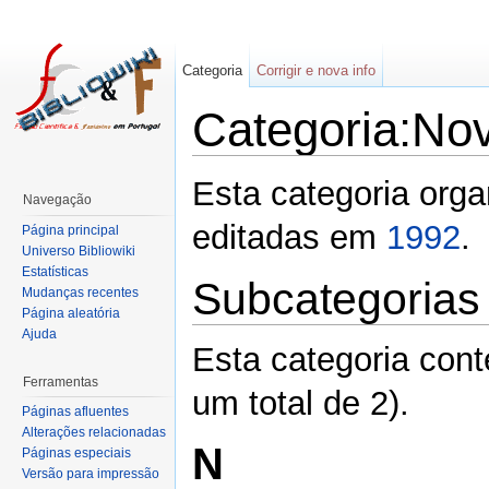
Categoria
Corrigir e nova info
Categoria:No
Esta categoria org
Navegação
editadas em
1992
.
Página principal
Universo Bibliowiki
Estatísticas
Subcategorias
Mudanças recentes
Página aleatória
Ajuda
Esta categoria con
Ferramentas
um total de 2).
Páginas afluentes
Alterações relacionadas
N
Páginas especiais
Versão para impressão