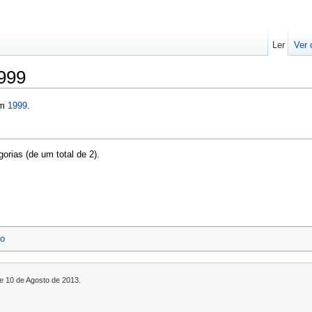
Ler
Ver 
999
em
1999
.
orias (de um total de 2).
no
de 10 de Agosto de 2013.