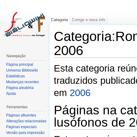
Categoria
Corrigir e nova info
Categoria:Ro
2006
Navegação
Página principal
Esta categoria reú
Universo Bibliowiki
Estatísticas
traduzidos publicado
Mudanças recentes
Página aleatória
em
2006
Ajuda
Páginas na ca
Ferramentas
Páginas afluentes
lusófonos de 
Alterações relacionadas
Páginas especiais
Versão para impressão