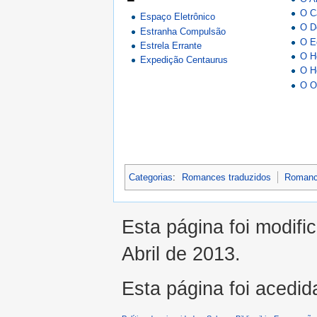
O C
Espaço Eletrônico
O D
Estranha Compulsão
O E
Estrela Errante
O H
Expedição Centaurus
O H
O O
Categorias
:
Romances traduzidos
Romanc
Esta página foi modifi
Abril de 2013.
Esta página foi acedid