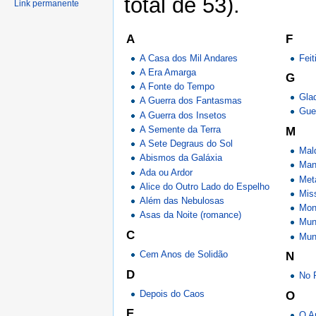
total de 53).
Link permanente
A
F
A Casa dos Mil Andares
Fei
A Era Amarga
G
A Fonte do Tempo
Gla
A Guerra dos Fantasmas
Guer
A Guerra dos Insetos
A Semente da Terra
M
A Sete Degraus do Sol
Mald
Abismos da Galáxia
Man
Ada ou Ardor
Met
Alice do Outro Lado do Espelho
Mis
Além das Nebulosas
Mon
Asas da Noite (romance)
Mun
C
Mun
Cem Anos de Solidão
N
D
No 
Depois do Caos
O
E
O A