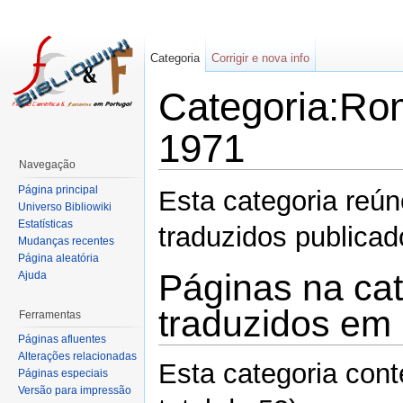
Categoria
Corrigir e nova info
Categoria:Ro
1971
Navegação
Página principal
Esta categoria reú
Universo Bibliowiki
Estatísticas
traduzidos publica
Mudanças recentes
Página aleatória
Páginas na ca
Ajuda
traduzidos em
Ferramentas
Páginas afluentes
Alterações relacionadas
Esta categoria con
Páginas especiais
Versão para impressão