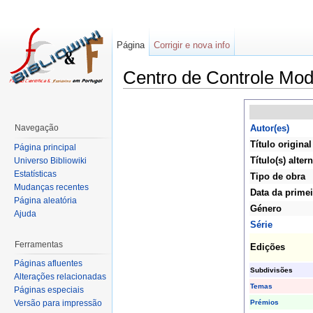
Página
Corrigir e nova info
Centro de Controle Mod
Navegação
Autor(es)
Título original
Página principal
Título(s) altern
Universo Bibliowiki
Estatísticas
Tipo de obra
Mudanças recentes
Data da primei
Página aleatória
Género
Ajuda
Série
Ferramentas
Edições
Páginas afluentes
Subdivisões
Alterações relacionadas
Temas
Páginas especiais
Prémios
Versão para impressão