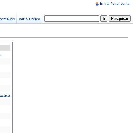
Entrar / criar conta
conteúdo
Ver histórico
s
astica