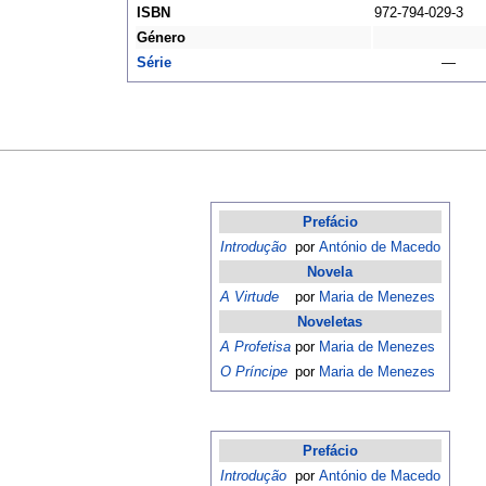
ISBN
972-794-029-3
Género
Série
—
Prefácio
Introdução
por
António de Macedo
Novela
A Virtude
por
Maria de Menezes
Noveletas
A Profetisa
por
Maria de Menezes
O Príncipe
por
Maria de Menezes
Prefácio
Introdução
por
António de Macedo