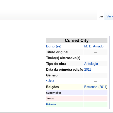
Ler
Ver 
Cursed City
Editor(es)
M. D. Amado
Título original
—
Título(s) alternativo(s)
—
Tipo de obra
Antologia
Data da primeira edição
2011
Género
Série
—
Edições
Estronho
(
2011
)
Subdivisões
Temas
Prémios