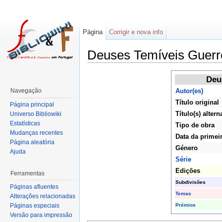
Página
Corrigir e nova info
Deuses Temíveis Guerre
Deu
Navegação
Autor(es)
Título original
Página principal
Título(s) altern
Universo Bibliowiki
Estatísticas
Tipo de obra
Mudanças recentes
Data da primei
Página aleatória
Género
Ajuda
Série
Edições
Ferramentas
Subdivisões
Páginas afluentes
Temas
Alterações relacionadas
Prémios
Páginas especiais
Versão para impressão