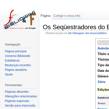
Página
Corrigir e nova info
Os Seqüestradores do E
(Redirecionado de
Die Kidnapper des Auserwählten
)
Navegação
Autor(e
Página principal
Título o
Universo Bibliowiki
Título(s
Estatísticas
Tipo de
Mudanças recentes
Página aleatória
Data da
Ajuda
Género
Série
Ferramentas
Ediçõe
Páginas afluentes
Alterações relacionadas
Subdivis
Páginas especiais
Temas
Versão para impressão
Prémios