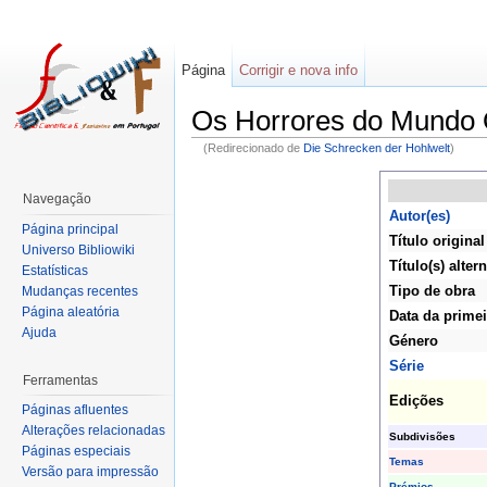
Página
Corrigir e nova info
Os Horrores do Mundo
(Redirecionado de
Die Schrecken der Hohlwelt
)
Navegação
Autor(es)
Página principal
Título original
Universo Bibliowiki
Título(s) altern
Estatísticas
Tipo de obra
Mudanças recentes
Página aleatória
Data da primei
Ajuda
Género
Série
Ferramentas
Edições
Páginas afluentes
Alterações relacionadas
Subdivisões
Páginas especiais
Temas
Versão para impressão
Prémios