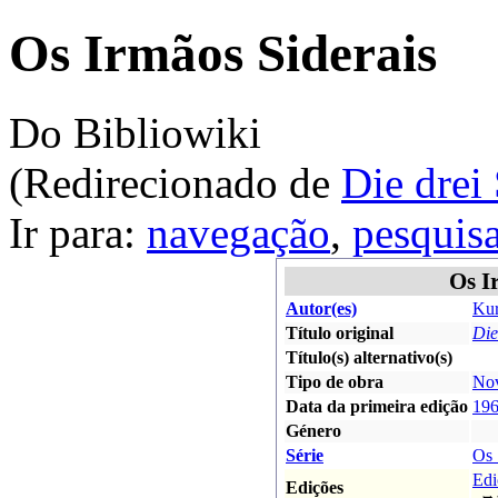
Os Irmãos Siderais
Do Bibliowiki
(Redirecionado de
Die drei
Ir para:
navegação
,
pesquis
Os I
Autor(es)
Kur
Título original
Die
Título(s) alternativo(s)
Tipo de obra
Nov
Data da primeira edição
19
Género
Série
Os 
Edi
Edições
➥ t