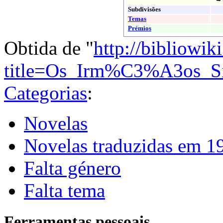
Subdivisões
Temas
Prémios
Obtida de "
http://bibliowik
title=Os_Irm%C3%A3os_Si
Categorias
:
Novelas
Novelas traduzidas em 1
Falta género
Falta tema
Ferramentas pessoais