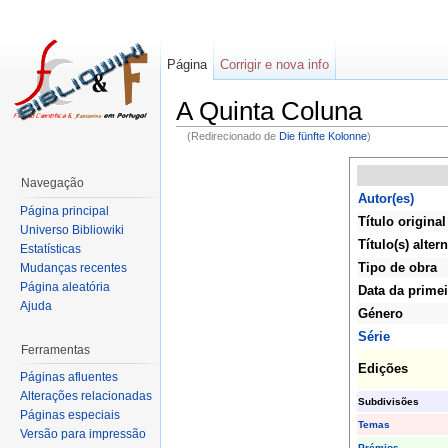
Página
Corrigir e nova info
A Quinta Coluna
(Redirecionado de
Die fünfte Kolonne
)
Navegação
Autor(es)
Página principal
Título original
Universo Bibliowiki
Título(s) altern
Estatísticas
Tipo de obra
Mudanças recentes
Página aleatória
Data da primei
Ajuda
Género
Série
Ferramentas
Edições
Páginas afluentes
Alterações relacionadas
Subdivisões
Páginas especiais
Temas
Versão para impressão
Prémios