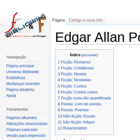
Página
Corrigir e nova info
Edgar Allan P
Índice
[
esconder
]
Navegação
1
Ficção: Romance
Página principal
2
Ficção: Coletâneas
Universo Bibliowiki
3
Ficção: Novela
Estatísticas
4
Ficção: Noveletas
Mudanças recentes
5
Ficção: Contos
Página aleatória
6
Ficção: Contos curtos
Ajuda
7
Ficção curta não quantificada
8
Poesia: Livro de poesia
Ferramentas
9
Poesia: Poemas
10
Não-ficção: Ensaio
Páginas afluentes
11
Não-ficção: Artigos
Alterações relacionadas
12
Relacionados
Páginas especiais
Versão para impressão