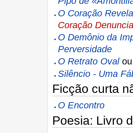
Pipo de «Amontill
O Coração Revela
Coração Denuncia
O Demônio da Imp
Perversidade
O Retrato Oval
o
Silêncio - Uma Fá
Ficção curta n
O Encontro
Poesia: Livro 