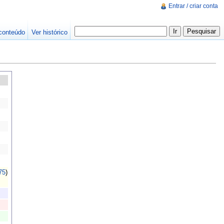
Entrar / criar conta
conteúdo
Ver histórico
75
)