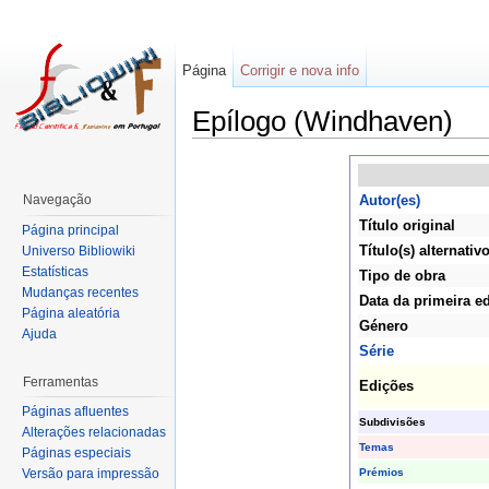
Página
Corrigir e nova info
Epílogo (Windhaven)
Navegação
Autor(es)
Título original
Página principal
Título(s) alternativo
Universo Bibliowiki
Estatísticas
Tipo de obra
Mudanças recentes
Data da primeira e
Página aleatória
Género
Ajuda
Série
Ferramentas
Edições
Páginas afluentes
Subdivisões
Alterações relacionadas
Temas
Páginas especiais
Prémios
Versão para impressão