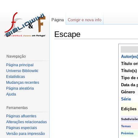
Página
Corrigir e nova info
Escape
Navegação
Autor(es
Título or
Página principal
Título(s)
Universo Bibliowiki
Estatísticas
Tipo de 
Mudanças recentes
Data da 
Página aleatória
Género
Ajuda
Série
Ferramentas
Edições
Páginas afluentes
Subdivisõe
Alterações relacionadas
Temas
Páginas especiais
Prémios
Versão para impressão