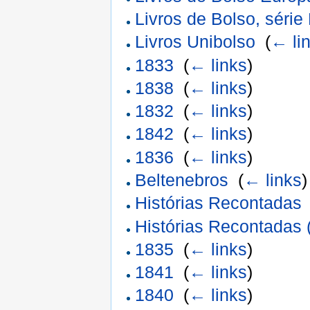
Livros de Bolso, série
Livros Unibolso
‎
(
← li
1833
‎
(
← links
)
1838
‎
(
← links
)
1832
‎
(
← links
)
1842
‎
(
← links
)
1836
‎
(
← links
)
Beltenebros
‎
(
← links
)
Histórias Recontadas
Histórias Recontadas 
1835
‎
(
← links
)
1841
‎
(
← links
)
1840
‎
(
← links
)