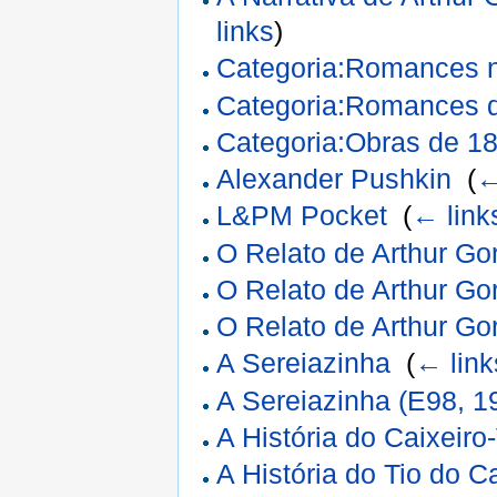
links
)
Categoria:Romances n
Categoria:Romances 
Categoria:Obras de 1
Alexander Pushkin
‎
(
←
L&PM Pocket
‎
(
← link
O Relato de Arthur G
O Relato de Arthur G
O Relato de Arthur G
A Sereiazinha
‎
(
← link
A Sereiazinha (E98, 1
A História do Caixeiro
A História do Tio do C