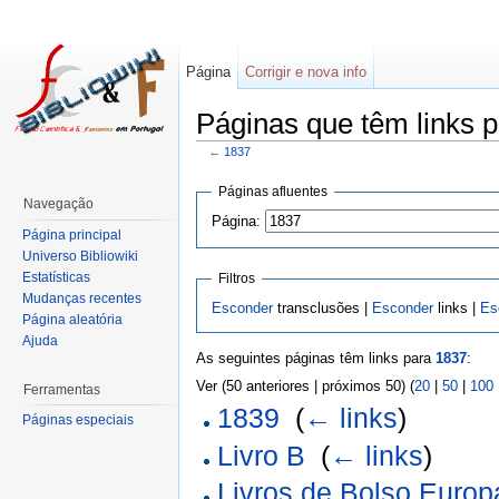
Página
Corrigir e nova info
Páginas que têm links p
←
1837
Páginas afluentes
Navegação
Página:
Página principal
Universo Bibliowiki
Estatísticas
Filtros
Mudanças recentes
Esconder
transclusões |
Esconder
links |
Es
Página aleatória
Ajuda
As seguintes páginas têm links para
1837
:
Ver (50 anteriores | próximos 50) (
20
|
50
|
100
Ferramentas
1839
‎
(
← links
)
Páginas especiais
Livro B
‎
(
← links
)
Livros de Bolso Euro