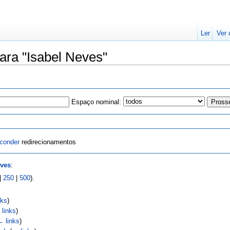
Ler
Ver 
ara "Isabel Neves"
Espaço nominal:
conder
redirecionamentos
eves
:
|
250
|
500
).
nks
)
links
)
← links
)