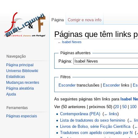
Página
Corrigir e nova info
Páginas que têm links p
←
Isabel Neves
Páginas afluentes
Navegação
Página:
Página principal
Universo Bibliowiki
Estatísticas
Filtros
Mudanças recentes
Esconder
transclusões |
Esconder
links |
Es
Página aleatória
Ajuda
As seguintes páginas têm links para
Isabel N
Ver (50 anteriores | próximos 50) (
20
|
50
|
100
Ferramentas
Contemporânea (PEA)
‎
(
← links
)
Páginas especiais
Lista de tradutores do sexo feminino
‎
(
← li
Livros de Bolso, série Ficção Científica
‎
(
← 
Tradutores com apelido começado por N
‎
(