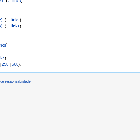
 I
‎
(
← links
)
e)
‎
(
← links
)
e)
‎
(
← links
)
)
inks
)
nks
)
|
250
|
500
).
de responsabilidade