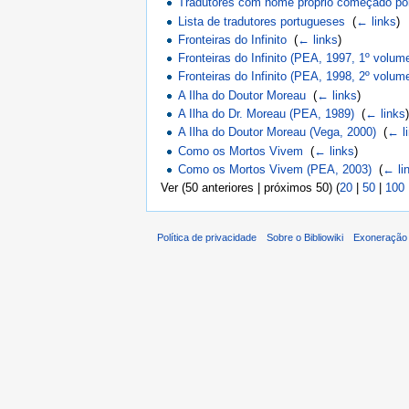
Tradutores com nome próprio começado por
Lista de tradutores portugueses
‎
(
← links
)
Fronteiras do Infinito
‎
(
← links
)
Fronteiras do Infinito (PEA, 1997, 1º volum
Fronteiras do Infinito (PEA, 1998, 2º volum
A Ilha do Doutor Moreau
‎
(
← links
)
A Ilha do Dr. Moreau (PEA, 1989)
‎
(
← links
A Ilha do Doutor Moreau (Vega, 2000)
‎
(
← l
Como os Mortos Vivem
‎
(
← links
)
Como os Mortos Vivem (PEA, 2003)
‎
(
← li
Ver (50 anteriores | próximos 50) (
20
|
50
|
100
Política de privacidade
Sobre o Bibliowiki
Exoneração 