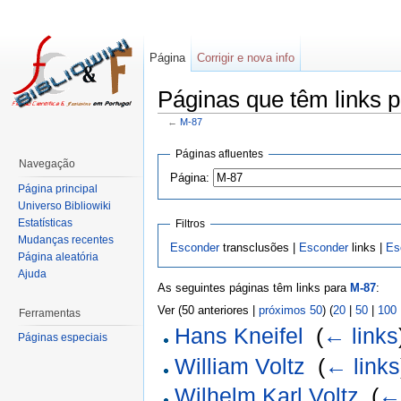
Página
Corrigir e nova info
Páginas que têm links 
←
M-87
Páginas afluentes
Navegação
Página:
Página principal
Universo Bibliowiki
Estatísticas
Filtros
Mudanças recentes
Esconder
transclusões |
Esconder
links |
Es
Página aleatória
Ajuda
As seguintes páginas têm links para
M-87
:
Ver (50 anteriores |
próximos 50
) (
20
|
50
|
100
Ferramentas
Hans Kneifel
‎
(
← links
Páginas especiais
William Voltz
‎
(
← links
Wilhelm Karl Voltz
‎
(
← 