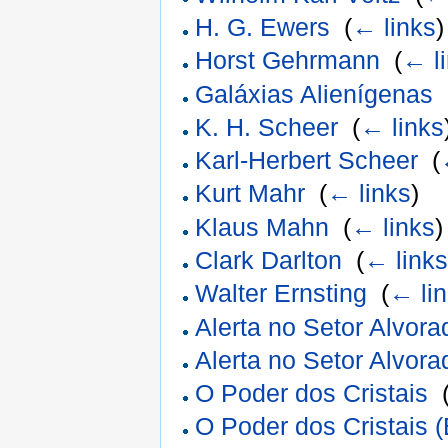
H. G. Ewers
‎
(
← links
)
Horst Gehrmann
‎
(
← l
Galáxias Alienígenas
‎
K. H. Scheer
‎
(
← links
Karl-Herbert Scheer
‎
(
Kurt Mahr
‎
(
← links
)
Klaus Mahn
‎
(
← links
)
Clark Darlton
‎
(
← link
Walter Ernsting
‎
(
← li
Alerta no Setor Alvora
Alerta no Setor Alvora
O Poder dos Cristais
‎
O Poder dos Cristais (