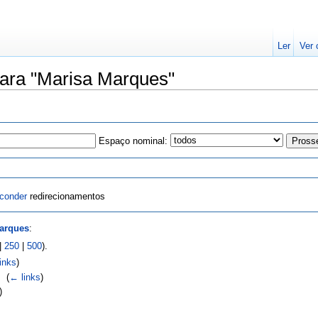
Ler
Ver 
para "Marisa Marques"
Espaço nominal:
conder
redirecionamentos
arques
:
|
250
|
500
).
inks
)
M
‎
(
← links
)
)