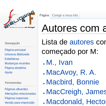
Página
Corrigir e nova info
Autores com 
Lista de
autores
com
Navegação
começado por M:
Página principal
Universo Bibliowiki
Estatísticas
M., Ivan
Mudanças recentes
Página aleatória
MacAvoy, R. A.
Ajuda
Macbird, Bonnie
Ferramentas
Páginas afluentes
MacCreigh, Jame
Alterações relacionadas
Páginas especiais
Macdonald, Hecto
Versão para impressão