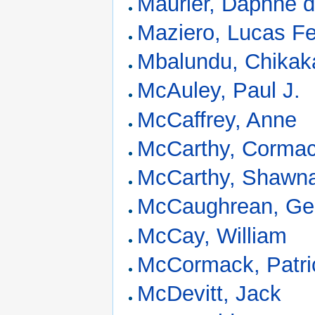
Maurier, Daphne 
Maziero, Lucas F
Mbalundu, Chikak
McAuley, Paul J.
McCaffrey, Anne
McCarthy, Corma
McCarthy, Shawn
McCaughrean, Ger
McCay, William
McCormack, Patri
McDevitt, Jack