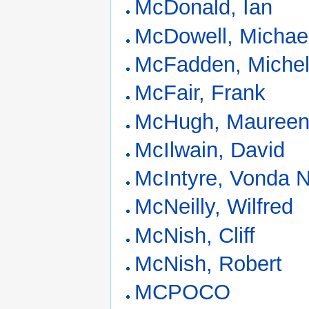
McDonald, Ian
McDowell, Michae
McFadden, Miche
McFair, Frank
McHugh, Maureen
McIlwain, David
McIntyre, Vonda N
McNeilly, Wilfred
McNish, Cliff
McNish, Robert
MCPOCO