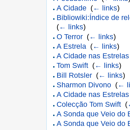
A Cidade
‎
(
← links
)
Bibliowiki:Índice de re
(
← links
)
O Terror
‎
(
← links
)
A Estrela
‎
(
← links
)
A Cidade nas Estrelas
Tom Swift
‎
(
← links
)
Bill Rotsler
‎
(
← links
)
Sharmon Divono
‎
(
← l
A Cidade nas Estrelas
Colecção Tom Swift
‎
(
A Sonda que Veio do
A Sonda que Veio do 