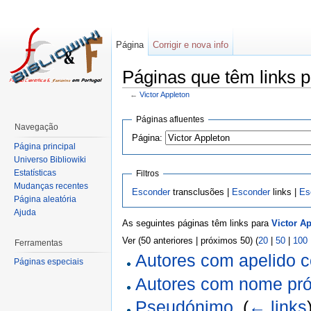
Página
Corrigir e nova info
Páginas que têm links p
←
Victor Appleton
Páginas afluentes
Navegação
Página:
Página principal
Universo Bibliowiki
Estatísticas
Filtros
Mudanças recentes
Esconder
transclusões |
Esconder
links |
Es
Página aleatória
Ajuda
As seguintes páginas têm links para
Victor A
Ver (50 anteriores | próximos 50) (
20
|
50
|
100
Ferramentas
Autores com apelido 
Páginas especiais
Autores com nome pró
Pseudónimo
‎
(
← links