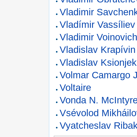
Vladimir Savchen
Vladímir Vassíliev
Vladimir Voinovic
Vladislav Krapívin
Vladislav Ksionjek
Volmar Camargo J
Voltaire
Vonda N. McIntyr
Vsévolod Mikháilo
Vyatcheslav Riba