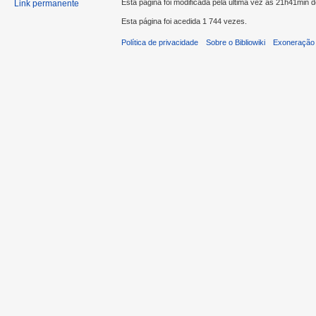
Esta página foi modificada pela última vez às 21h41min 
Link permanente
Esta página foi acedida 1 744 vezes.
Política de privacidade
Sobre o Bibliowiki
Exoneração 