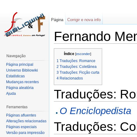
Página
Corrigir e nova info
Fernando Me
Índice
[
esconder
]
Navegação
1
Traduções: Romance
Página principal
2
Traduções: Coletânea
Universo Bibliowiki
3
Traduções: Ficção curta
Estatísticas
4
Relacionados
Mudanças recentes
Página aleatória
Traduções: R
Ajuda
Ferramentas
O Enciclopedista
Páginas afluentes
Alterações relacionadas
Traduções: Co
Páginas especiais
Versão para impressão