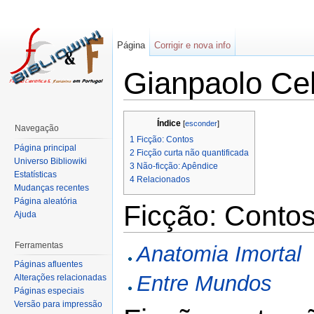
Página
Corrigir e nova info
Gianpaolo Cel
Índice
[
esconder
]
Navegação
1
Ficção: Contos
Página principal
2
Ficção curta não quantificada
Universo Bibliowiki
3
Não-ficção: Apêndice
Estatísticas
4
Relacionados
Mudanças recentes
Página aleatória
Ficção: Conto
Ajuda
Ferramentas
Anatomia Imortal
Páginas afluentes
Entre Mundos
Alterações relacionadas
Páginas especiais
Versão para impressão