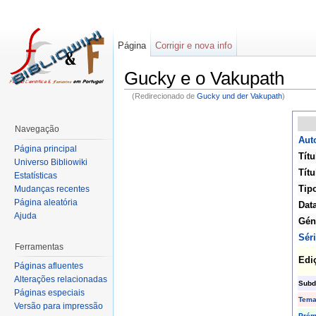
Página
Corrigir e nova info
Gucky e o Vakupath
(Redirecionado de
Gucky und der Vakupath
)
Navegação
Auto
Página principal
Títu
Universo Bibliowiki
Títu
Estatísticas
Tip
Mudanças recentes
Página aleatória
Dat
Ajuda
Gén
Sér
Ferramentas
Edi
Páginas afluentes
Alterações relacionadas
Subd
Páginas especiais
Tem
Versão para impressão
Prém